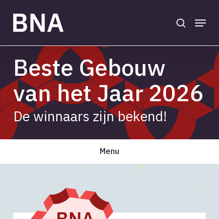
Skip
to
search
Menu
main
Close
content
Menu
Beste Gebouw
van het Jaar 2026
De winnaars zijn bekend!
Menu